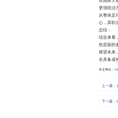
在国际大
更强统治
从整体足
心，其职
总结：
综合来看
色层面的
展望未来
全具备成
本文网址：
ht
上一篇：
下一篇：