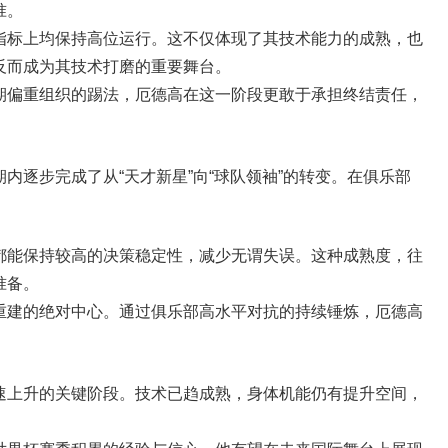
准。
指标上均保持高位运行。这不仅体现了其技术能力的成熟，也
反而成为其技术打磨的重要舞台。
期偏重组织的踢法，厄德高在这一阶段更敢于承担终结责任，
逐步完成了从“天才新星”向“球队领袖”的转变。在俱乐部
都能保持较高的决策稳定性，减少无谓失误。这种成熟度，往
准备。
重建的绝对中心。通过俱乐部高水平对抗的持续锤炼，厄德高
速上升的关键阶段。技术已趋成熟，身体机能仍有提升空间，