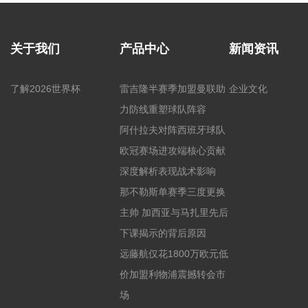
关于我们
产品中心
新闻资讯
了解2026世界杯
雷吉隆半赛季加盟曼联助
企业文化
力防线重塑球队阵容
阿什拉夫对阵西班牙球队
欧冠赛场进攻端核心贡献
深度解析表现战术影响
那不勒斯单赛季三度更换
主帅 加西亚与马扎里先后
下课揭示的背后原因
远藤航仅花1800万欧元低
价加盟利物浦震撼转会市
场