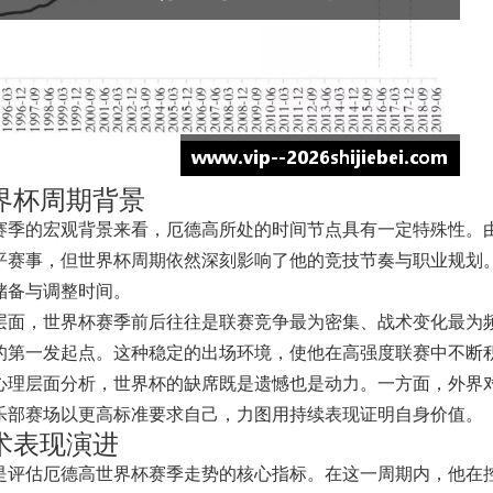
界杯周期背景
赛季的宏观背景来看，厄德高所处的时间节点具有一定特殊性。
平赛事，但世界杯周期依然深刻影响了他的竞技节奏与职业规划
储备与调整时间。
层面，世界杯赛季前后往往是联赛竞争最为密集、战术变化最为
的第一发起点。这种稳定的出场环境，使他在高强度联赛中不断
心理层面分析，世界杯的缺席既是遗憾也是动力。一方面，外界
乐部赛场以更高标准要求自己，力图用持续表现证明自身价值。
术表现演进
是评估厄德高世界杯赛季走势的核心指标。在这一周期内，他在