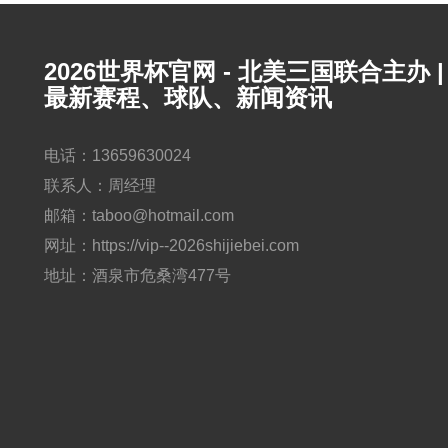
2026世界杯官网 - 北美三国联合主办 |
最新赛程、球队、新闻资讯
电话：13659630024
联系人：周经理
邮箱：taboo@hotmail.com
网址：https://vip--2026shijiebei.com
地址：酒泉市危桑湾477号