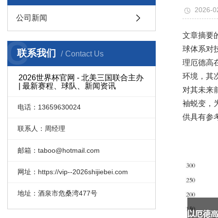
2026-0
公司新闻
文章摘要
C
球体系对
联系我们
Contact Us
理厄德高
环境，其
2026世界杯官网 - 北美三国联合主办
| 最新赛程、球队、新闻资讯
对其未来
袖蜕变，
电话：13659630024
供具有参
联系人：周经理
邮箱：taboo@hotmail.com
网址：https://vip--2026shijiebei.com
地址：酒泉市危桑湾477号