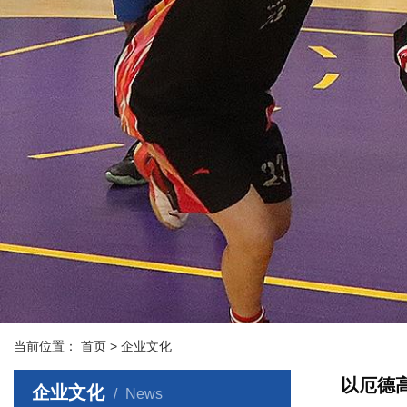
当前位置：
首页
> 企业文化
以厄德
企业文化
News