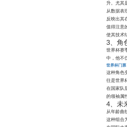
升。尤其
从数据表
反映出其
值得注意
使其技术
3、角
世界杯赛
中，他不
世界杯门票
这种角色
往是世界
在国家队
的领袖属
4、未
从年龄曲
这种组合