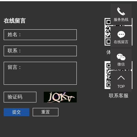
服务热线
在线留言
在线留言
体验移动端
微信
TOP
联系客服