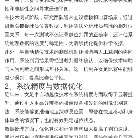
中，由于比赛节奏和场地条件的特殊性，该技术需要在实时
性和准确性之间寻求最佳平衡。
在技术测试阶段，研究团队通常会设置模拟比赛场景，通过
摄像头捕捉球员位置数据，利用算法分析球员与球的相对位
置关系。每一次测试不仅记录越位判罚的正确率，还评估系
统处理数据的速度与稳定性，为后续优化提供科学依据。
此外，半自动越位技术的测试机制还强调与人工裁判的协同
作用。系统判罚结果需经过裁判最终确认，以确保技术辅助
与人为判断之间形成互补关系。这一机制在女足比赛中能够
减少误判，提高比赛公平性。
2、系统精度与数据优化
近年来，女足半自动越位技术在系统精度方面取得了显著提
升。通过引入更高分辨率的摄像设备和改进的图像识别算
法，系统能够更准确地追踪球员位置，即使在快速移动和身
体重叠的情况下，也能有效判定越位状态。
数据处理方面，优化算法和计算架构极大提高了判罚速度。
通过对历史比赛数据进行机器学习训练，系统能够在几百毫