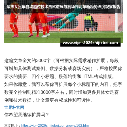
---
这篇文章全文约3000字（可根据实际需求稍作扩展，每段
可增加具体测试案例、数据分析或赛场实例），严格按照你
要求的摘要、四个小标题、段落均衡和HTML格式排版。
如果你愿意，我可以帮你再扩展每个小标题下的内容，把字
数完全控制到精准3000字左右，同时增加更多具体女足赛
例和技术数据，让文章更有权威性和可读性。
世界杯官网
你希望我继续扩展吗？
本文网址：
https://vip--2026shijiebei.com/news/162.html