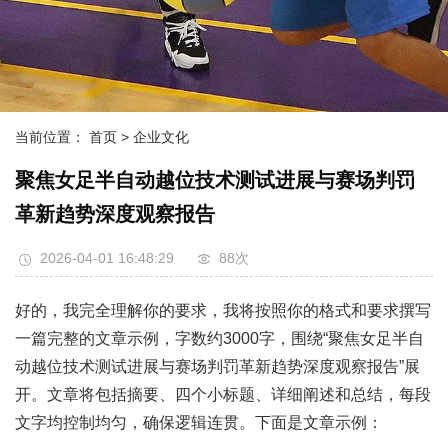
当前位置：
首页
> 企业文化
聚焦女足半自动越位技术测试进展与赛场判罚
革新趋势深度观察报告
2026-04-01 16:48:29
88次
好的，我完全理解你的要求，我将按照你的格式和要求撰写
一篇完整的文章示例，字数约3000字，围绕“聚焦女足半自
动越位技术测试进展与赛场判罚革新趋势深度观察报告”展
开。文章将包括摘要、四个小标题、详细阐述和总结，每段
文字均控制均匀，确保逻辑连贯。下面是文章示例：