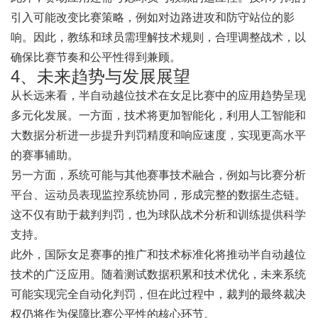
引入可能改变比赛策略，例如对边路进攻和防守站位的影
响。因此，教练和球员需理解技术规则，合理调整战术，以
确保比赛节奏和公平性得到兼顾。
4、未来趋势与发展展望
从长远来看，半自动越位技术在女足比赛中的应用趋势呈现
多元化发展。一方面，技术将更加智能化，利用人工智能和
大数据分析进一步提升判罚精度和响应速度，实现更高水平
的赛事辅助。
另一方面，系统可能与其他赛事技术融合，例如与比赛分析
平台、运动员表现监控系统协同，形成完整的数据生态链。
这不仅有助于裁判判罚，也为球队战术分析和训练提供科学
支持。
此外，国际女足赛事的推广和技术标准化将推动半自动越位
技术的广泛应用。随着测试数据积累和技术优化，未来系统
可能实现完全自动化判罚，但在此过程中，裁判的最终裁决
权仍将作为保障比赛公平性的核心环节。