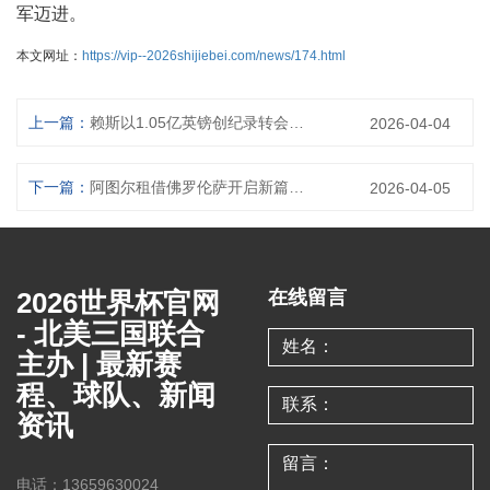
军迈进。
本文网址：
https://vip--2026shijiebei.com/news/174.html
上一篇：
赖斯以1.05亿英镑创纪录转会加盟阿森纳正式开启新篇章
2026-04-04
下一篇：
阿图尔租借佛罗伦萨开启新篇章迎接职业生涯新挑战
2026-04-05
2026世界杯官网
在线留言
- 北美三国联合
主办 | 最新赛
程、球队、新闻
资讯
电话：13659630024