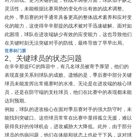
对方防线。更为关键的是，在战术调整方面，球队似乎缺乏
灵活性，未能根据比赛局势的变化作出有效的战术调整。
此外，季后赛的对手通常具备更高的整体战术素养和应对变
化的能力，这使得辛辛那提的战术被对手迅速破解。面对如
此困境，球队在进攻端缺少有效的应变能力，这也导致他们
在关键时刻无法突破对手的防线，最终导致了早早出局。
世界杯门票
2、关键球员的状态问题
在辛辛那提FC的阵容中，有几名球员被寄予厚望，他们的
表现直接关系到球队的成败。遗憾的是，季后赛中部分关键
球员未能发挥出常规赛时的水准。无论是在进攻端的核心球
员，还是在防守端的支柱球员，他们在比赛中的表现都未能
达到预期。
例如，球队的进攻核心在面对季后赛对手的强大防守时，未
能找到突破口。这些球员常常在比赛中显得孤立无援，难以
获得良好的传球机会，进攻威胁大大降低。此外，由于部分
球员的伤病问题，他们在体能和状态上也处于下风，这对球