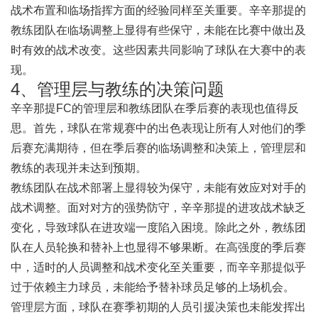
战术布置和临场指挥方面的经验同样至关重要。辛辛那提的
教练团队在临场调整上显得有些保守，未能在比赛中做出及
时有效的战术改变。这些因素共同影响了球队在大赛中的表
现。
4、管理层与教练的决策问题
辛辛那提FC的管理层和教练团队在季后赛的表现也值得反
思。首先，球队在常规赛中的出色表现让所有人对他们的季
后赛充满期待，但在季后赛的临场调整和决策上，管理层和
教练的表现并未达到预期。
教练团队在战术部署上显得较为保守，未能有效应对对手的
战术调整。面对对方的强势防守，辛辛那提的进攻战术缺乏
变化，导致球队在进攻端一度陷入困境。除此之外，教练团
队在人员轮换和替补上也显得不够果断。在高强度的季后赛
中，适时的人员调整和战术变化至关重要，而辛辛那提似乎
过于依赖主力球员，未能给予替补球员足够的上场机会。
管理层方面，球队在赛季初期的人员引援决策也未能发挥出