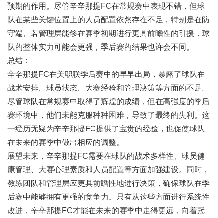
预期的作用。尽管辛辛那提FC在常规赛中表现不错，但球
队在某些关键位置上的人员配置依然存在不足，特别是在防
守端。若管理层能够在赛季初期进行更具前瞻性的引援，球
队的整体实力可能会更强，季后赛的结果也许会不同。
总结：
辛辛那提FC在美职联季后赛中的早早出局，暴露了球队在
战术安排、球员状态、大赛经验和管理决策等方面的不足。
尽管球队在常规赛中取得了辉煌的成绩，但在高强度的季后
赛环境中，他们未能克服种种困难，导致了最终的失利。这
一经历无疑为辛辛那提FC提供了宝贵的经验，也促使球队
在未来的赛季中做出相应的调整。
展望未来，辛辛那提FC需要在球队的战术多样性、球员健
康管理、大赛心理素质和人员配置等方面加强建设。同时，
教练团队和管理层应更具前瞻性地进行决策，确保球队在季
后赛中能够拥有更强的竞争力。只有从这些方面进行系统性
改进，辛辛那提FC才能在未来的赛季中走得更远，向着冠