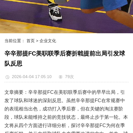
当前位置：
首页
> 企业文化
辛辛那提FC美职联季后赛折戟提前出局引发球
队反思
2026-04-04 17:05:10
79次
文章摘要：辛辛那提FC在美职联季后赛中的早早出局，引
发了球队和球迷的深刻反思。虽然辛辛那提FC在常规赛中
的表现相当出色，成功打入季后赛，但在关键的淘汰赛阶
段，球队未能维持之前的竞技状态，最终止步于第一轮。本
文将从四个方面进行详细分析，探讨辛辛那提FC为何在季