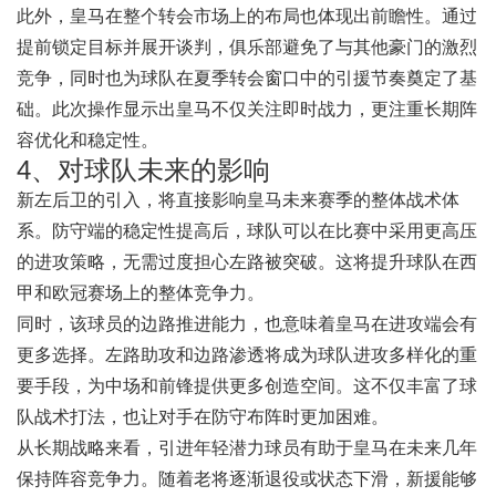
此外，皇马在整个转会市场上的布局也体现出前瞻性。通过
提前锁定目标并展开谈判，俱乐部避免了与其他豪门的激烈
竞争，同时也为球队在夏季转会窗口中的引援节奏奠定了基
础。此次操作显示出皇马不仅关注即时战力，更注重长期阵
容优化和稳定性。
4、对球队未来的影响
新左后卫的引入，将直接影响皇马未来赛季的整体战术体
系。防守端的稳定性提高后，球队可以在比赛中采用更高压
的进攻策略，无需过度担心左路被突破。这将提升球队在西
甲和欧冠赛场上的整体竞争力。
同时，该球员的边路推进能力，也意味着皇马在进攻端会有
更多选择。左路助攻和边路渗透将成为球队进攻多样化的重
要手段，为中场和前锋提供更多创造空间。这不仅丰富了球
队战术打法，也让对手在防守布阵时更加困难。
从长期战略来看，引进年轻潜力球员有助于皇马在未来几年
保持阵容竞争力。随着老将逐渐退役或状态下滑，新援能够