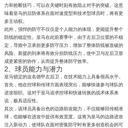
力和抢断技巧，可以在关键时刻有效阻止对手的突破。这意
味着皇马的后防体系在面对速度型和技术型球员时，将有更
多主动权。
此外，强悍的防守不仅仅是个人能力的体现，更能提升整个
防线的稳定性。皇马在此前赛季中，由于左后卫位置的不稳
定，导致中卫承担更多防守压力，增加了整体防线被攻破的
风险。新援的到来将有效分担防线压力，使中卫与左后卫形
成更紧密的协作，从而提升整体防守效率。
2、球员能力与潜力
皇马锁定的这名德甲左后卫，在技术能力上具备很高水平。
首先，他在控球和传球方面表现突出，能够快速参与球队的
进攻组织。这对于皇马追求控球和快速转换的战术体系来
说，极具适应性。
其次，该球员具备出色的边路助攻能力，不仅能够回传精准
球，也能够在进攻中提供有效宽度。这将为皇马的边路进攻
注入新动力，使球队在面对密集防守时有更多创造机会的可