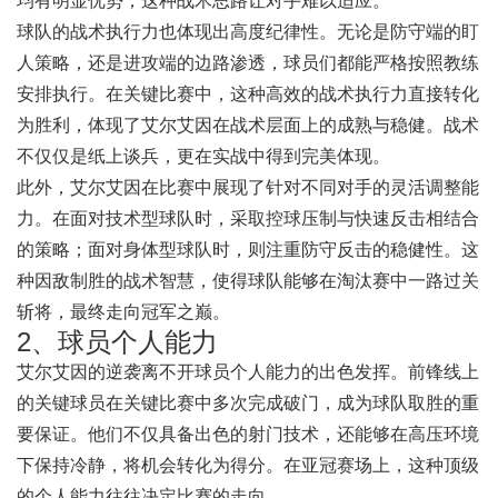
均有明显优势，这种战术思路让对手难以适应。
球队的战术执行力也体现出高度纪律性。无论是防守端的盯
人策略，还是进攻端的边路渗透，球员们都能严格按照教练
安排执行。在关键比赛中，这种高效的战术执行力直接转化
为胜利，体现了艾尔艾因在战术层面上的成熟与稳健。战术
不仅仅是纸上谈兵，更在实战中得到完美体现。
此外，艾尔艾因在比赛中展现了针对不同对手的灵活调整能
力。在面对技术型球队时，采取控球压制与快速反击相结合
的策略；面对身体型球队时，则注重防守反击的稳健性。这
种因敌制胜的战术智慧，使得球队能够在淘汰赛中一路过关
斩将，最终走向冠军之巅。
2、球员个人能力
艾尔艾因的逆袭离不开球员个人能力的出色发挥。前锋线上
的关键球员在关键比赛中多次完成破门，成为球队取胜的重
要保证。他们不仅具备出色的射门技术，还能够在高压环境
下保持冷静，将机会转化为得分。在亚冠赛场上，这种顶级
的个人能力往往决定比赛的走向。