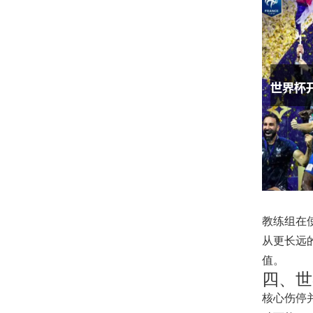
教练组在
从更长远
值。
四、世
核心伤停