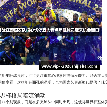
使用年轻球员时，往往更注重其心理素质与适应能力。能否在大
的角度看，这些年轻面孔的涌现，也为国家队更新换代提供了现
界杯格局暗流涌动
并非个别现象，而是在多支球队中同时出现，这使得世界杯整体