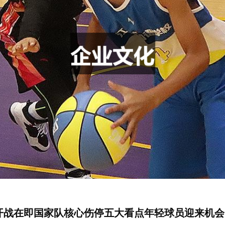
开战在即国家队核心伤停五大看点年轻球员迎来机会