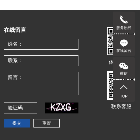
服务热线
在线留言
在线留言
体验移动端
微信
TOP
联系客服