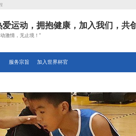
程
热爱运动，拥抱健康，加入我们，共
运动激情，无止境！”
服务宗旨
加入世界杯官
网