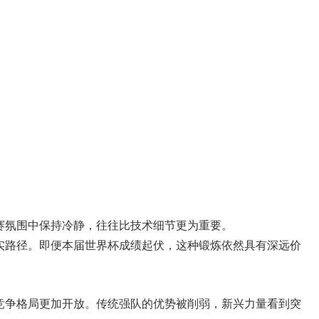
赛氛围中保持冷静，往往比技术细节更为重要。
实路径。即便本届世界杯成绩起伏，这种锻炼依然具有深远价
竞争格局更加开放。传统强队的优势被削弱，新兴力量看到突