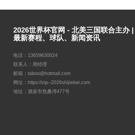
2026世界杯官网 - 北美三国联合主办 |
最新赛程、球队、新闻资讯
电话：13659630024
联系人：周经理
邮箱：taboo@hotmail.com
网址：https://vip--2026shijiebei.com
地址：酒泉市危桑湾477号