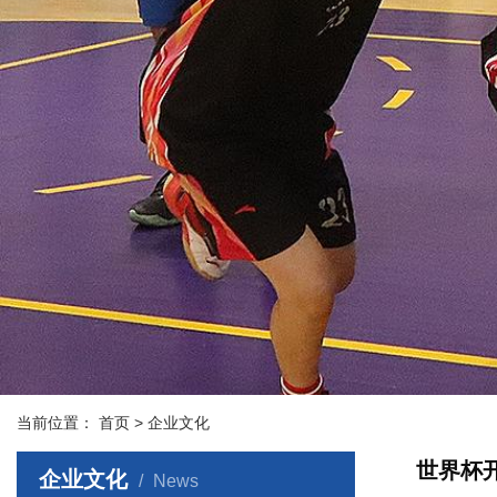
当前位置：
首页
> 企业文化
世界杯
企业文化
News