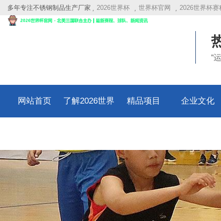
多年专注不锈钢制品生产厂家
2026世界杯
世界杯官网
2026世界杯赛
“
网站首页
了解2026世界
精品项目
企业文化
杯