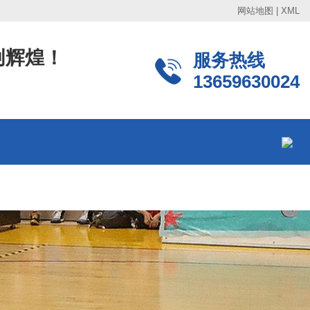
网站地图
|
XML
创辉煌！
服务热线
13659630024