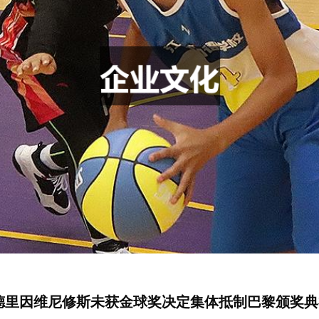
德里因维尼修斯未获金球奖决定集体抵制巴黎颁奖典