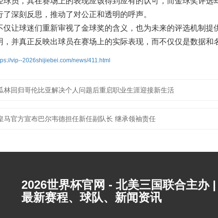
轻球员，其在赛场上的表现应该得到应有的认可，而金球奖评选
行了深刻反思，推动了对公正和透明的呼声。
不仅让球迷们重新审视了金球奖的含义，也为未来的评选机制提
明，并真正反映出球员在赛场上的实际表现，而不仅仅是数据和
tps://vip--2026shijiebei.com/news/411.html
瓜林回归哥伦比亚解决个人问题后重启职业生涯迎接新生活
皇马官方宣布巴尔韦德担任新任副队长 继承领袖责任
2026世界杯官网 - 北美三国联合主办 |
最新赛程、球队、新闻资讯