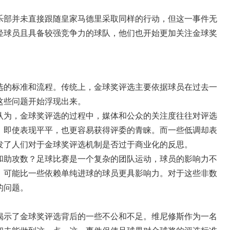
乐部并未直接跟随皇家马德里采取同样的行动，但这一事件无
轻球员且具备较强竞争力的球队，他们也开始更加关注金球奖
选的标准和流程。传统上，金球奖评选主要依据球员在过去一
这些问题开始浮现出来。
认为，金球奖评选的过程中，媒体和公众的关注度往往对评选
，即使表现平平，也更容易获得评委的青睐。而一些低调却表
发了人们对于金球奖评选机制是否过于商业化的反思。
和助攻数？足球比赛是一个复杂的团队运动，球员的影响力不
，可能比一些依赖单纯进球的球员更具影响力。对于这些非数
的问题。
揭示了金球奖评选背后的一些不公和不足。维尼修斯作为一名