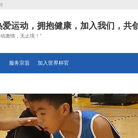
程
热爱运动，拥抱健康，加入我们，共
运动激情，无止境！”
服务宗旨
加入世界杯官
网