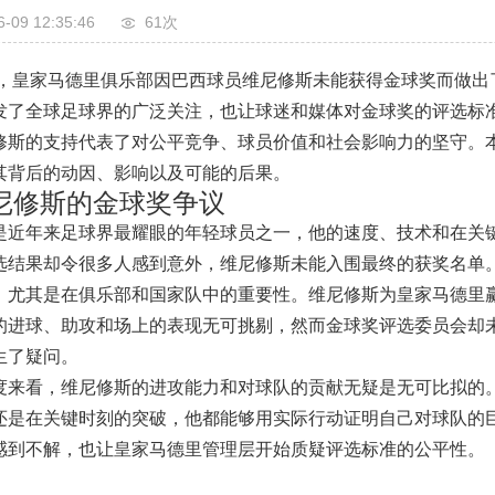
6-09 12:35:46
61次
6年，皇家马德里俱乐部因巴西球员维尼修斯未能获得金球奖而做
发了全球足球界的广泛关注，也让球迷和媒体对金球奖的评选标
修斯的支持代表了对公平竞争、球员价值和社会影响力的坚守。
其背后的动因、影响以及可能的后果。
尼修斯的金球奖争议
是近年来足球界最耀眼的年轻球员之一，他的速度、技术和在关键
选结果却令很多人感到意外，维尼修斯未能入围最终的获奖名单
，尤其是在俱乐部和国家队中的重要性。维尼修斯为皇家马德里
的进球、助攻和场上的表现无可挑剔，然而金球奖评选委员会却
生了疑问。
度来看，维尼修斯的进攻能力和对球队的贡献无疑是无可比拟的
还是在关键时刻的突破，他都能够用实际行动证明自己对球队的
感到不解，也让皇家马德里管理层开始质疑评选标准的公平性。