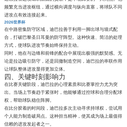
频繁充当进攻枢纽，通过横向调度与纵向直塞，将球队不同
进攻点有效连接起来。
2026世界杯
在中路密集防守区域，迪巴拉善于利用一脚出球与墙式配
合，打破巴黎圣日耳曼的防守阵型。这种快速、简洁的处理
方式，使球队进攻节奏始终保持主动。
同时，他在与边锋和前锋的配合中展现出极强的默契感。无
论是拉边吸引防守，还是回撤制造空间，迪巴拉的串联作用
让球队整体进攻显得更加立体。
四、关键时刻影响力
在比赛关键阶段，迪巴拉的心理素质和比赛掌控力尤为突
出。当场上节奏趋于紧张时，他能够通过控球和合理分配球
权，帮助球队稳住阵脚。
在比分胶着的时间段，迪巴拉多次主动寻求持球权，尝试用
个人能力制造破局点。这种担当精神，使其成为场上最值得
信赖的进攻发起者之一。