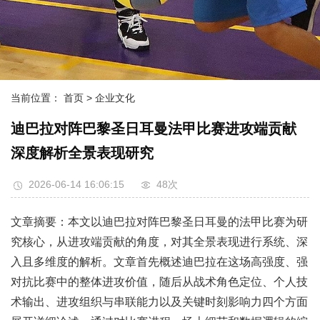
当前位置：
首页
> 企业文化
迪巴拉对阵巴黎圣日耳曼法甲比赛进攻端贡献
深度解析全景表现研究
2026-06-14 16:06:15
48次
文章摘要：本文以迪巴拉对阵巴黎圣日耳曼的法甲比赛为研
究核心，从进攻端贡献的角度，对其全景表现进行系统、深
入且多维度的解析。文章首先概述迪巴拉在这场高强度、强
对抗比赛中的整体进攻价值，随后从战术角色定位、个人技
术输出、进攻组织与串联能力以及关键时刻影响力四个方面