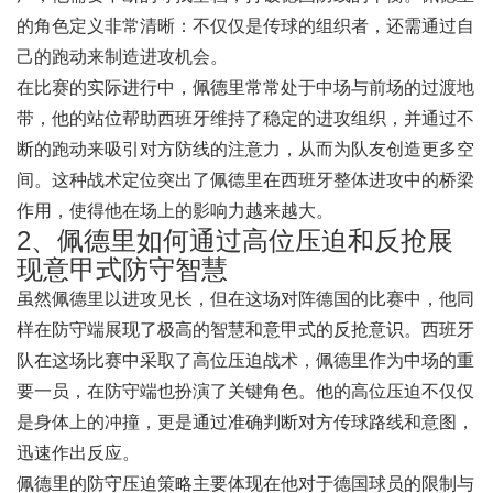
的角色定义非常清晰：不仅仅是传球的组织者，还需通过自
己的跑动来制造进攻机会。
在比赛的实际进行中，佩德里常常处于中场与前场的过渡地
带，他的站位帮助西班牙维持了稳定的进攻组织，并通过不
断的跑动来吸引对方防线的注意力，从而为队友创造更多空
间。这种战术定位突出了佩德里在西班牙整体进攻中的桥梁
作用，使得他在场上的影响力越来越大。
2、佩德里如何通过高位压迫和反抢展
现意甲式防守智慧
虽然佩德里以进攻见长，但在这场对阵德国的比赛中，他同
样在防守端展现了极高的智慧和意甲式的反抢意识。西班牙
队在这场比赛中采取了高位压迫战术，佩德里作为中场的重
要一员，在防守端也扮演了关键角色。他的高位压迫不仅仅
是身体上的冲撞，更是通过准确判断对方传球路线和意图，
迅速作出反应。
佩德里的防守压迫策略主要体现在他对于德国球员的限制与