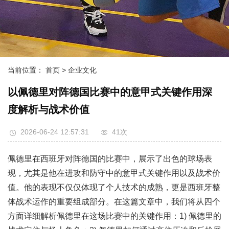
当前位置：
首页
> 企业文化
以佩德里对阵德国比赛中的意甲式关键作用深
度解析与战术价值
2026-06-24 12:57:31
41次
佩德里在西班牙对阵德国的比赛中，展示了出色的球场表
现，尤其是他在进攻和防守中的意甲式关键作用以及战术价
值。他的表现不仅仅体现了个人技术的成熟，更是西班牙整
体战术运作的重要组成部分。在这篇文章中，我们将从四个
方面详细解析佩德里在这场比赛中的关键作用：1) 佩德里的