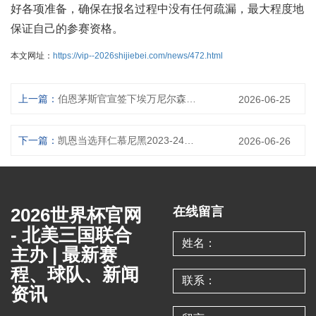
好各项准备，确保在报名过程中没有任何疏漏，最大程度地
保证自己的参赛资格。
本文网址：
https://vip--2026shijiebei.com/news/472.html
上一篇：
伯恩茅斯官宣签下埃万尼尔森增强中场实力
2026-06-25
下一篇：
凯恩当选拜仁慕尼黑2023-24赛季队内最佳球员
2026-06-26
2026世界杯官网
在线留言
- 北美三国联合
主办 | 最新赛
程、球队、新闻
资讯