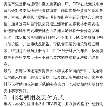
资格审查是报名流程中至关重要的一环。FIFA在接受报名申
请后会对各支队伍进行资格审查，确保其符合参赛的基本条
件。首先，参赛队伍需要证明其在所在洲际足球联合会的资
格，通常这意味着球队需要通过洲际预选赛获得参赛资格。
预选赛的详细规则和安排会由各洲际足球联合会分别发布。
其次，球队报名所需的资料包括但不限于：队员的身份证明
（如护照）、健康状况报告、球队管理层的相关资质证明
等。特别是在球员注册方面，FIFA对于球员的年龄、比赛资
格等有严格要求，任何不符合要求的球员将无法被允许参
赛。
最后，参赛队伍还需要提供技术和战术层面的资料，例如球
队的战术打法、教练员资质、以及球队历史战绩等。这些资
料不仅帮助FIFA评估球队的参赛实力，也帮助组织方更好地
安排赛事资源。
3、报名费用及支付方式
报名世界杯的费用通常由FIFA设定，并在报名程序中进行明