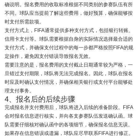
确说明。报名费用的收取标准根据不同类别的参赛队伍有所
不同。球队应当提前了解这些费用，做好预算，确保能够按
时支付所需款项。
支付方式上，FIFA通常提供多种支付方式，包括银行转账、
信用卡支付等。球队需要根据自身的实际情况选择最合适的
支付方式，并确保支付过程中的每一步都严格按照FIFA的规
定操作，避免因支付错误导致报名无效。
需要注意的是，报名费用的支付截止日期通常较为严格，一
旦错过支付期限，球队将无法完成报名。因此，球队在报名
时应及时确认支付情况，并确保相关银行或支付平台能够处
理支付事务。
4、报名后的后续步骤
完成报名并支付费用后，球队将进入后续的准备阶段。FIFA
会对报名信息进行核实，并向各支参赛队伍发送确认函。球
队需要仔细核对确认函中的各项细节，确保报名信息无误。
如果存在信息错误或遗漏，球队应尽早联系FIFA进行修正。