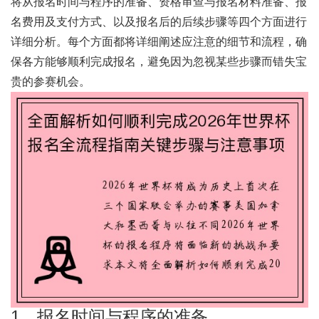
将从报名时间与程序的准备、资格审查与报名材料准备、报
名费用及支付方式、以及报名后的后续步骤等四个方面进行
详细分析。每个方面都将详细阐述应注意的细节和流程，确
保各方能够顺利完成报名，避免因为忽视某些步骤而错失宝
贵的参赛机会。
1、报名时间与程序的准备