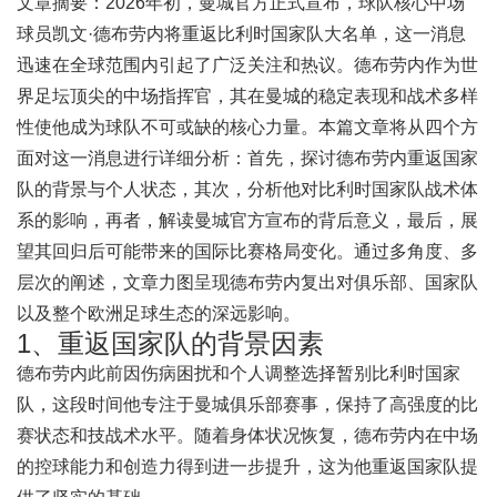
文章摘要：2026年初，曼城官方正式宣布，球队核心中场
球员凯文·德布劳内将重返比利时国家队大名单，这一消息
迅速在全球范围内引起了广泛关注和热议。德布劳内作为世
界足坛顶尖的中场指挥官，其在曼城的稳定表现和战术多样
性使他成为球队不可或缺的核心力量。本篇文章将从四个方
面对这一消息进行详细分析：首先，探讨德布劳内重返国家
队的背景与个人状态，其次，分析他对比利时国家队战术体
系的影响，再者，解读曼城官方宣布的背后意义，最后，展
望其回归后可能带来的国际比赛格局变化。通过多角度、多
层次的阐述，文章力图呈现德布劳内复出对俱乐部、国家队
以及整个欧洲足球生态的深远影响。
1、重返国家队的背景因素
德布劳内此前因伤病困扰和个人调整选择暂别比利时国家
队，这段时间他专注于曼城俱乐部赛事，保持了高强度的比
赛状态和技战术水平。随着身体状况恢复，德布劳内在中场
的控球能力和创造力得到进一步提升，这为他重返国家队提