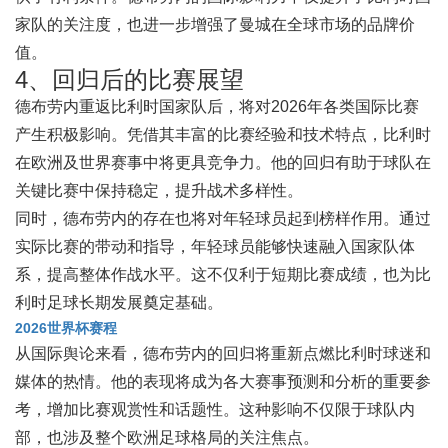
家队的关注度，也进一步增强了曼城在全球市场的品牌价
值。
4、回归后的比赛展望
德布劳内重返比利时国家队后，将对2026年各类国际比赛
产生积极影响。凭借其丰富的比赛经验和技术特点，比利时
在欧洲及世界赛事中将更具竞争力。他的回归有助于球队在
关键比赛中保持稳定，提升战术多样性。
同时，德布劳内的存在也将对年轻球员起到榜样作用。通过
实际比赛的带动和指导，年轻球员能够快速融入国家队体
系，提高整体作战水平。这不仅利于短期比赛成绩，也为比
利时足球长期发展奠定基础。
2026世界杯赛程
从国际舆论来看，德布劳内的回归将重新点燃比利时球迷和
媒体的热情。他的表现将成为各大赛事预测和分析的重要参
考，增加比赛观赏性和话题性。这种影响不仅限于球队内
部，也涉及整个欧洲足球格局的关注焦点。