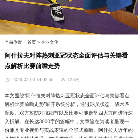
当前位置：
首页
> 企业文化
阿什拉夫对阵热刺亚冠状态全面评估与关键看
点解析比赛前瞻走势
2026-03-03 14:02:58
125次
本文围绕“阿什拉夫对阵热刺亚冠状态全面评估与关键看点
解析比赛前瞻走势”展开系统分析，通过球员状态、战术匹
配度、双方攻防对抗细节以及比赛可能走势四大方向进行深
入拆解。在长达3000字的篇幅中，文章旨在为读者呈现一
份兼具专业视角与实战逻辑的全景式前瞻。阿什拉夫近年的