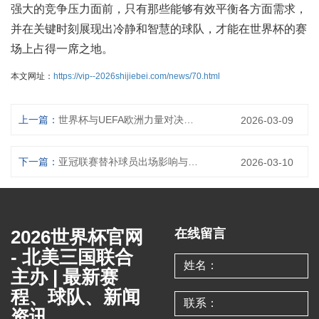
强大的竞争压力面前，只有那些能够有效平衡各方面需求，
并在关键时刻展现出冷静和智慧的球队，才能在世界杯的赛
场上占得一席之地。
本文网址：
https://vip--2026shijiebei.com/news/70.html
上一篇：
世界杯与UEFA欧洲力量对决下的足球格局新趋势深度观察
2026-03-09
下一篇：
亚冠联赛替补球员出场影响与比赛结果综合评估体系构建分析方法论
2026-03-10
2026世界杯官网
在线留言
- 北美三国联合
主办 | 最新赛
程、球队、新闻
资讯