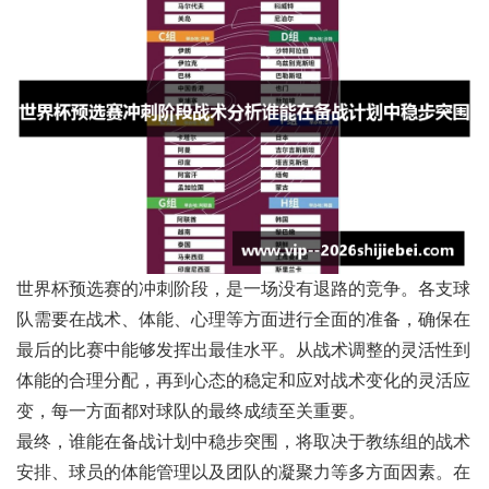
世界杯预选赛的冲刺阶段，是一场没有退路的竞争。各支球
队需要在战术、体能、心理等方面进行全面的准备，确保在
最后的比赛中能够发挥出最佳水平。从战术调整的灵活性到
体能的合理分配，再到心态的稳定和应对战术变化的灵活应
变，每一方面都对球队的最终成绩至关重要。
最终，谁能在备战计划中稳步突围，将取决于教练组的战术
安排、球员的体能管理以及团队的凝聚力等多方面因素。在