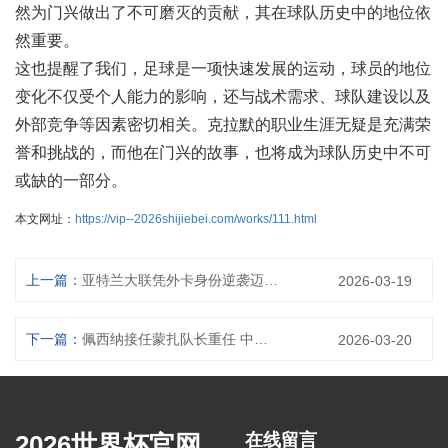
然为门兴做出了不可磨灭的贡献，其在球队历史中的地位依
然重要。
这也提醒了我们，足球是一项快速发展的运动，球员的地位
变化不仅受个人能力的影响，还与战术需求、球队建设以及
外部竞争等因素密切相关。克拉默的职业生涯无疑是充满荣
誉和挑战的，而他在门兴的故事，也将成为球队历史中不可
或缺的一部分。
本文网址：
https://vip--2026shijiebei.com/works/111.html
上一篇：
亚特兰大联凭外卡身份逆袭迈阿密国际 以总比分2-1晋级美职联季后赛八强
2026-03-19
下一篇：
佩西纳接任蒙扎队长重任 中场调度核心引领新篇章
2026-03-20
2026世界杯官网
在线留言