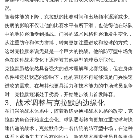
况。
随着体能的下降，克拉默的比赛时间和出场频率逐渐减少。
伤病的影响不仅让他的比赛水平有所下滑，也使得他在球队
中的地位逐渐受到挑战。门兴的战术风格也逐渐发生变化，
从注重防守和体力拼搏，转向更加注重进攻和控球的方式，
这对克拉默来说无疑是一个巨大的挑战。他的防守型中场角
色在这种战术变化下逐渐被其他类型的球员所取代。
克拉默虽然依然具备强大的战术理解和比赛经验，但在身体
条件和竞技状态的影响下，他的表现不再能够满足门兴快速
进攻的需求。在与其他更具活力和技术能力的中场球员竞争
时，克拉默逐渐处于劣势，开始逐步淡出首发阵容。
3、战术调整与克拉默的边缘化
在门兴的战术体系中，随着教练更换和战术风格的改变，克
拉默的角色开始发生变化。球队逐渐转向更加注重控球与快
速传递的战术，克拉默作为一名传统的防守型中场，在这种
体系下逐渐失去了应有的地位。新的战术要求球员具备更强