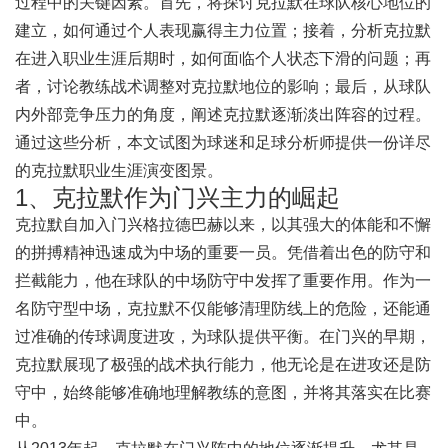
过程中的关键因素。首先，将探讨克拉默在球队核心地位的
建立，如何通过个人表现赢得主力位置；接着，分析克拉默
在进入职业生涯后期时，如何面临个人状态下滑的问题；再
者，讨论教练战术调整对克拉默地位的影响；最后，从球队
内外部竞争压力的角度，阐述克拉默逐渐淡出阵容的过程。
通过这些分析，本文试图为球迷和足球分析师提供一份详尽
的克拉默职业生涯演变图景。
1、克拉默作为门兴主力的崛起
克拉默自加入门兴格拉德巴赫以来，以其强大的体能和不懈
的拼搏精神迅速成为中场的重要一员。凭借着出色的防守和
拦截能力，他在球队的中场防守中发挥了重要作用。作为一
名防守型中场，克拉默不仅能够清理防线上的危险，还能通
过准确的传球调度进攻，为球队提供平衡。在门兴的早期，
克拉默展现了极强的战术执行能力，他无论是在进攻还是防
守中，始终能够准确地理解教练的意图，并将其落实在比赛
中。