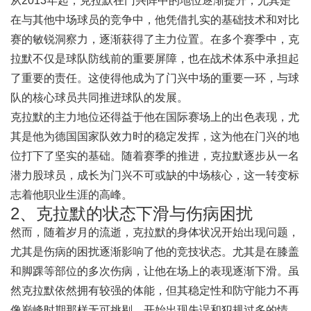
从2013年起，克拉默在门兴阵中的地位逐渐提升，尤其是
在与其他中场球员的竞争中，他凭借扎实的基础技术和对比
赛的敏锐洞察力，逐渐获得了主力位置。在多个赛季中，克
拉默不仅是球队防线前的重要屏障，也在战术体系中承担起
了重要的责任。这使得他成为了门兴中场的重要一环，与球
队的核心球员共同推进球队的发展。
克拉默的主力地位还得益于他在国际赛场上的出色表现，尤
其是他为德国国家队效力时的稳定发挥，这为他在门兴的地
位打下了坚实的基础。随着赛季的推进，克拉默逐步从一名
潜力股球员，成长为门兴不可或缺的中场核心，这一转变标
志着他职业生涯的高峰。
2、克拉默的状态下滑与伤病困扰
然而，随着岁月的流逝，克拉默的身体状况开始出现问题，
尤其是伤病的困扰逐渐影响了他的竞技状态。尤其是在膝盖
和脚踝等部位的多次伤病，让他在场上的表现逐渐下滑。虽
然克拉默依然拥有较强的体能，但其稳定性和防守能力不再
像巅峰时期那样无可挑剔，开始出现失误和犯规过多的情