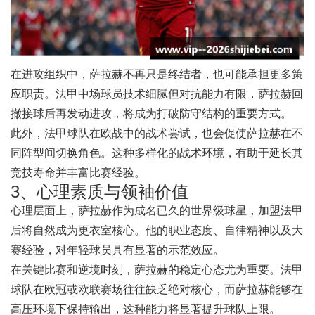
在进攻组织中，萨拉赫不再只是终结者，也可能承担更多策
应职责。法甲中场球员技术细腻但对抗能力有限，萨拉赫回
撤接球后再发动进攻，将成为打破防守结构的重要方式。
此外，法甲球队在欧战中的战术尝试，也会促使萨拉赫在不
同阵型间切换角色。这种多样化的战术环境，有助于延长其
竞技寿命并丰富比赛经验。
3、心理素质与领袖价值
心理层面上，萨拉赫作为成名已久的世界级球星，加盟法甲
后将自然成为更衣室核心。他的职业态度、自律精神以及大
赛经验，对年轻球员具有显著的示范效应。
在关键比赛和逆境时刻，萨拉赫的稳定心态尤为重要。法甲
球队在欧冠或欧联赛场往往缺乏绝对核心，而萨拉赫能够在
高压环境下保持输出，这种能力将显著提升球队上限。