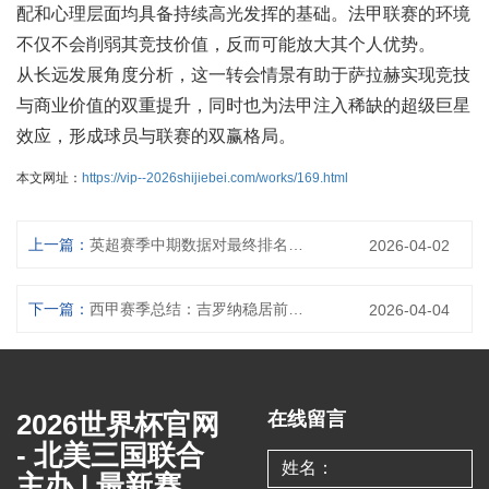
配和心理层面均具备持续高光发挥的基础。法甲联赛的环境
不仅不会削弱其竞技价值，反而可能放大其个人优势。
从长远发展角度分析，这一转会情景有助于萨拉赫实现竞技
与商业价值的双重提升，同时也为法甲注入稀缺的超级巨星
效应，形成球员与联赛的双赢格局。
本文网址：
https://vip--2026shijiebei.com/works/169.html
上一篇：
英超赛季中期数据对最终排名预测关系研究分析的统计模型与实证
2026-04-02
下一篇：
西甲赛季总结：吉罗纳稳居前六成功获得欧联资格
2026-04-04
2026世界杯官网
在线留言
- 北美三国联合
主办 | 最新赛