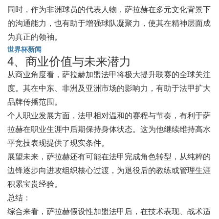
同时，作为非洲球员的代表人物，萨拉赫在多元文化背景下
的沟通能力，也有助于增强球队凝聚力，使其在精神层面成
为真正的领袖。
世界杯新闻
4、商业价值与未来潜力
从商业角度看，萨拉赫加盟法甲将极大提升联赛的全球关注
度。其在中东、非洲及亚洲市场的影响力，有助于法甲扩大
品牌传播范围。
个人职业发展方面，法甲相对温和的赛程与节奏，有利于萨
拉赫在职业生涯中后期保持身体状态。这为他继续维持高水
平竞技表现提供了现实条件。
展望未来，萨拉赫还有可能在法甲完成角色转型，从纯粹的
边锋逐步向进攻组织核心过渡，为退役后的教练或管理生涯
积累宝贵经验。
总结：
综合来看，萨拉赫假设性加盟法甲后，在技术表现、战术适