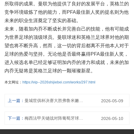
所取得的成果。曼联为他提供了良好的发展平台，英格兰的
竞争环境锻炼了他的能力，而PFA最佳新人奖的提名则为他
未来的职业生涯奠定了坚实的基础。
未来，随着加内乔不断成长并完善自己的技能，他有可能成
为世界足球的顶级球员。曼联球迷和英格兰足球界对他的期
望也将不断升高，然而，这一切的背后都离不开他本人对于
足球的热爱与坚持。无论他是否最终赢得PFA最佳新人奖，
进入候选名单已经足够证明加内乔的潜力和成就，未来的加
内乔无疑将是英格兰足球的一颗璀璨新星。
本文网址：
https://vip--2026shijiebei.com/works/297.html
上一篇：
曼城世俱杯决赛大胜弗鲁米嫩塞精彩表现赢得历史性荣誉
2026-05-09
下一篇：
梅西法甲关键战对阵葡萄牙球队的统治级表现回顾全场高光时刻深度复盘
2026-05-10