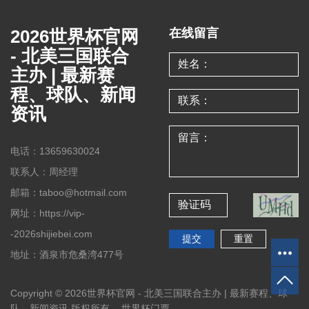
2026世界杯官网
在线留言
- 北美三国联合
主办 | 最新赛
程、球队、新闻
资讯
电话：13659630024
联系人：周经理
邮箱：taboo@hotmail.com
网址：https://vip-
-2026shijiebei.com
地址：酒泉市危桑湾477号
Copyright © 2026世界杯官网 - 北美三国联合主办 | 最新赛程、球
队、新闻资讯 版权所有 -
世界杯门票