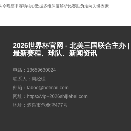
从今晚德甲赛场核心数据多维深度解析比赛胜负走向关键因素
2026世界杯官网 - 北美三国联合主办 |
最新赛程、球队、新闻资讯
电话：13659630024
联系人：周经理
邮箱：taboo@hotmail.com
网址：https://vip--2026shijiebei.com
地址：酒泉市危桑湾477号