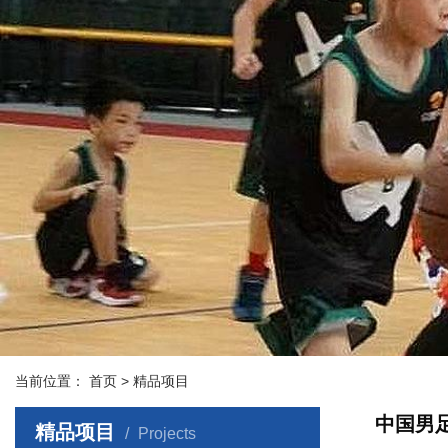
当前位置：
首页
> 精品项目
中国男足
精品项目
Projects