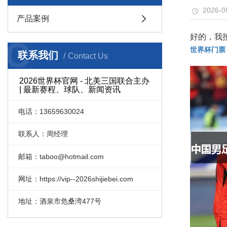
2026-0
产品案例
好的，我
C
世界杯门票
联系我们
Contact Us
2026世界杯官网 - 北美三国联合主办
| 最新赛程、球队、新闻资讯
电话：13659630024
联系人：周经理
邮箱：taboo@hotmail.com
网址：https://vip--2026shijiebei.com
地址：酒泉市危桑湾477号