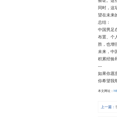
验证。这
同时，这
望在未来
总结：
中国男足
布置、个
胜，也增
未来，中
积累经验
---
如果你愿意
你希望我
本文网址：
ht
上一篇：