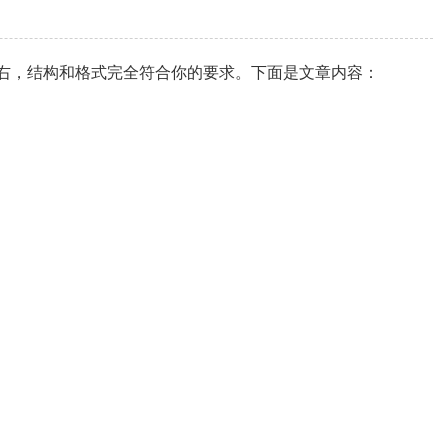
左右，结构和格式完全符合你的要求。下面是文章内容：