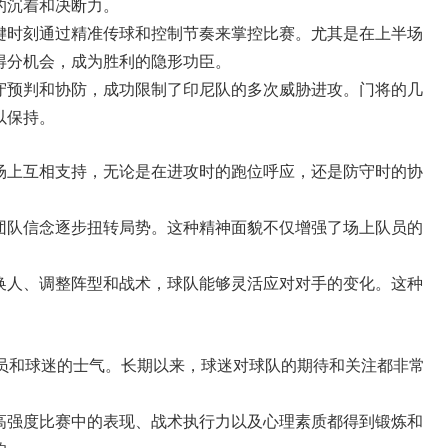
的沉着和决断力。
键时刻通过精准传球和控制节奏来掌控比赛。尤其是在上半场
得分机会，成为胜利的隐形功臣。
守预判和协防，成功限制了印尼队的多次威胁进攻。门将的几
以保持。
场上互相支持，无论是在进攻时的跑位呼应，还是防守时的协
团队信念逐步扭转局势。这种精神面貌不仅增强了场上队员的
换人、调整阵型和战术，球队能够灵活应对对手的变化。这种
。
员和球迷的士气。长期以来，球迷对球队的期待和关注都非常
高强度比赛中的表现、战术执行力以及心理素质都得到锻炼和