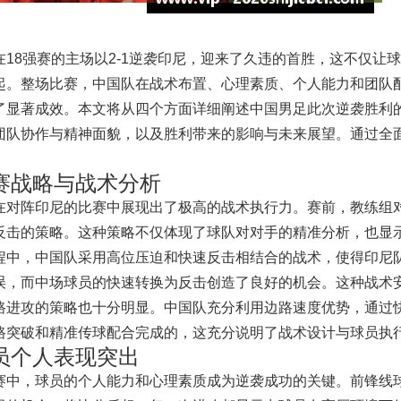
在18强赛的主场以2-1逆袭印尼，迎来了久违的首胜，这不仅
起。整场比赛，中国队在战术布置、心理素质、个人能力和团队
了显著成效。本文将从四个方面详细阐述中国男足此次逆袭胜利
团队协作与精神面貌，以及胜利带来的影响与未来展望。通过全
。
赛战略与战术分析
在对阵印尼的比赛中展现出了极高的战术执行力。赛前，教练组
反击的策略。这种策略不仅体现了球队对对手的精准分析，也显
程中，中国队采用高位压迫和快速反击相结合的战术，使得印尼
误，而中场球员的快速转换为反击创造了良好的机会。这种战术
路进攻的策略也十分明显。中国队充分利用边路速度优势，通过
路突破和精准传球配合完成的，这充分说明了战术设计与球员执
员个人表现突出
赛中，球员的个人能力和心理素质成为逆袭成功的关键。前锋线