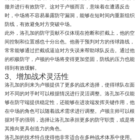
撤并进行有效防守。这对于卢顿而言，意味着在遭遇反击
时，中场将不容易暴露防守漏洞，能够在短时间内重新组织
防线，有效避免对方突破中场。
此外，洛孔加的防守贡献不仅体现在抢断和拦截上，他的空
间控制和位置感也十分出色。他善于预判对方的传球路线，
常常能够通过拦截或逼迫对方失误来帮助球队反击。通过他
的积极防守，卢顿的中场将变得更加坚固，防线的压力也能
得到有效缓解。
3、增加战术灵活性
洛孔加的到来为卢顿提供了更多的战术选择，使得球队在面
对不同的对手时可以根据情况进行灵活调整。洛孔加不仅能
够在防守端提供稳定性，还能够在进攻端发挥关键作用，他
在中场的角色可以随着战术需求进行调整。卢顿主帅可以根
据对手的强弱，选择让洛孔加承担更多的防守职责，或是将
其推向更具创造力的角色。
洛孔加的技术特点使得他非常适合在多种战术体系中使用。