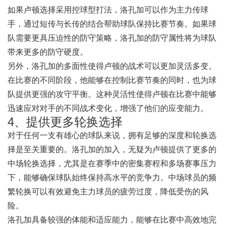
如果卢顿选择采用控球型打法，洛孔加可以作为主力传球
手，通过短传与长传的结合帮助球队保持比赛节奏。如果球
队需要更具压迫性的防守策略，洛孔加的防守属性将为球队
带来更多的防守硬度。
另外，洛孔加的多面性使得卢顿的战术可以更加灵活多变。
在比赛的不同阶段，他能够在控制比赛节奏的同时，也为球
队提供更强的攻守平衡。这种灵活性使得卢顿在比赛中能够
迅速应对对手的不同战术变化，增强了他们的应变能力。
4、提供更多轮换选择
对于任何一支有雄心的球队来说，拥有足够的深度和轮换选
择是至关重要的。洛孔加的加入，无疑为卢顿提供了更多的
中场轮换选择，尤其是在赛季中的密集赛程和多场赛事压力
下，能够确保球队始终保持高水平的竞争力。中场球员的频
繁轮换可以有效避免主力球员的疲劳过度，降低受伤的风
险。
洛孔加具备较强的体能和适应能力，能够在比赛中高效地完