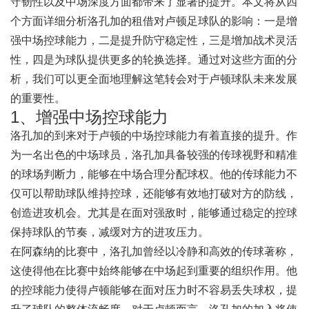
守韧性以及中场深度方面都带来了显著的提升。本文将从四
个方面详细分析洛孔加的租借对卢顿足球队的影响：一是增
强中场控球能力，二是提升防守稳定性，三是增加战术灵活
性，四是为球队提供更多的轮换选择。通过对这些方面的分
析，我们可以更全面地理解这笔转会对于卢顿球队未来发展
的重要性。
1、增强中场控球能力
洛孔加的到来对于卢顿的中场控球能力有着直接的提升。作
为一名出色的中场球员，洛孔加具备较强的传球视野和精准
的球场判断力，能够在中场合理分配球权。他的传球能力不
仅可以帮助球队维持控球，还能够有效地打破对方的防线，
创造进攻机会。尤其是在面对强敌时，能够通过稳定的控球
保持球队的节奏，减缓对方的进攻压力。
在阿森纳的比赛中，洛孔加曾经以冷静和高效的传球著称，
这使得他在比赛中始终能够在中场起到重要的组织作用。他
的控球能力使得卢顿能够在面对压力时不容易丢失球权，提