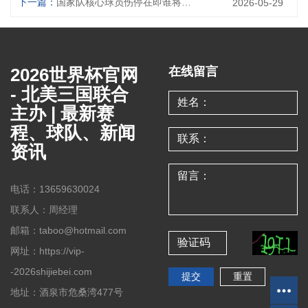
下一篇：
国家队核心球员伤停在即谁将左右关键比赛走势解析影响前瞻深度解读
2026-05-29
2026世界杯官网
在线留言
- 北美三国联合
主办 | 最新赛
程、球队、新闻
资讯
电话：13659630024
联系人：周经理
邮箱：taboo@hotmail.com
网址：https://vip-
-2026shijiebei.com
地址：酒泉市危桑湾477号