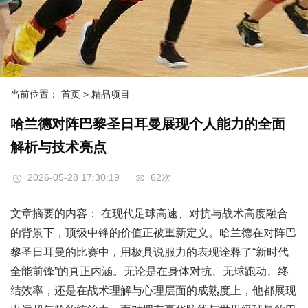
当前位置：
首页
> 精品项目
哈兰德对阵巴黎圣日耳曼展现个人能力的全面
解析与技术亮点
2026-05-28 17:30:19
62次
文章摘要的内容： 在现代足球高速、对抗与战术高度融合
的背景下，顶级中锋的价值正被重新定义。哈兰德在对阵巴
黎圣日耳曼的比赛中，用极具说服力的表现诠释了“新时代
全能前锋”的真正内涵。无论是在身体对抗、无球跑动、终
结效率，还是在战术理解与心理层面的成熟度上，他都展现