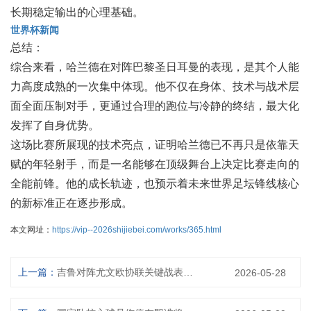
长期稳定输出的心理基础。
世界杯新闻
总结：
综合来看，哈兰德在对阵巴黎圣日耳曼的表现，是其个人能
力高度成熟的一次集中体现。他不仅在身体、技术与战术层
面全面压制对手，更通过合理的跑位与冷静的终结，最大化
发挥了自身优势。
这场比赛所展现的技术亮点，证明哈兰德已不再只是依靠天
赋的年轻射手，而是一名能够在顶级舞台上决定比赛走向的
全能前锋。他的成长轨迹，也预示着未来世界足坛锋线核心
的新标准正在逐步形成。
本文网址：
https://vip--2026shijiebei.com/works/365.html
上一篇：
吉鲁对阵尤文欧协联关键战表现全面回顾与价值解析战术影响与领袖作用
2026-05-28