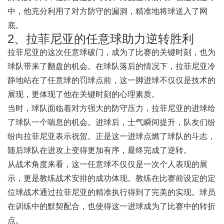
中，他充分利用了对方防守的漏洞，精准地将球送入了网
底。
2、拉菲尼亚的任意球助力逆转胜利
拉菲尼亚的这次任意球破门，成为了比赛的关键时刻，也为
球队带来了翻盘的机会。在球队落后的情况下，拉菲尼亚冷
静地站在了任意球的罚球点前，这一脚进球不仅仅是技术的
展现，更体现了他在关键时刻的心理素质。
当时，球队面临着对方强大的防守压力，拉菲尼亚的进球给
了球队一个喘息的机会。进球后，士气瞬间提升，队友们纷
纷向拉菲尼亚表示祝贺。正是这一进球点燃了球队的斗志，
随后球队在进攻上变得更加有序，最终完成了逆转。
从战术角度来看，这一任意球不仅仅是一次个人表现的展
示，更是教练战术安排的成功体现。教练在比赛前设定的定
位球战术通过拉菲尼亚的精准执行得到了完美的实现。球员
在训练中的默契配合，也使得这一进球成为了比赛中的转折
点。