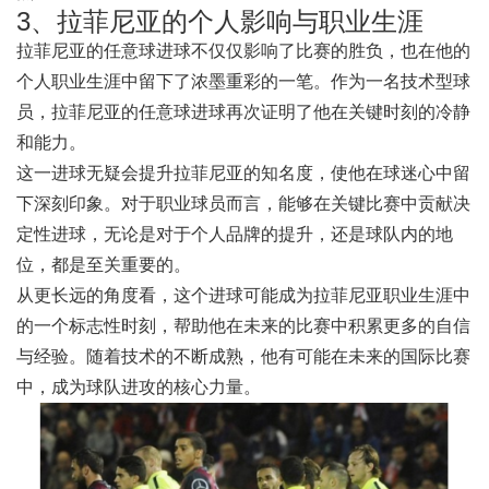
3、拉菲尼亚的个人影响与职业生涯
拉菲尼亚的任意球进球不仅仅影响了比赛的胜负，也在他的
个人职业生涯中留下了浓墨重彩的一笔。作为一名技术型球
员，拉菲尼亚的任意球进球再次证明了他在关键时刻的冷静
和能力。
这一进球无疑会提升拉菲尼亚的知名度，使他在球迷心中留
下深刻印象。对于职业球员而言，能够在关键比赛中贡献决
定性进球，无论是对于个人品牌的提升，还是球队内的地
位，都是至关重要的。
从更长远的角度看，这个进球可能成为拉菲尼亚职业生涯中
的一个标志性时刻，帮助他在未来的比赛中积累更多的自信
与经验。随着技术的不断成熟，他有可能在未来的国际比赛
中，成为球队进攻的核心力量。