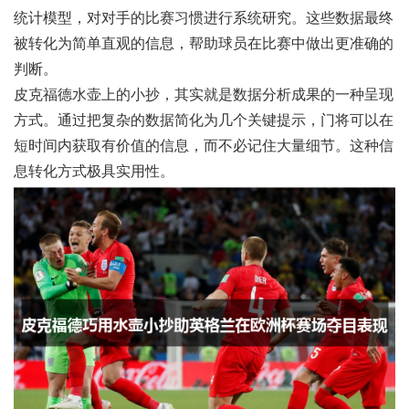
统计模型，对对手的比赛习惯进行系统研究。这些数据最终
被转化为简单直观的信息，帮助球员在比赛中做出更准确的
判断。
皮克福德水壶上的小抄，其实就是数据分析成果的一种呈现
方式。通过把复杂的数据简化为几个关键提示，门将可以在
短时间内获取有价值的信息，而不必记住大量细节。这种信
息转化方式极具实用性。