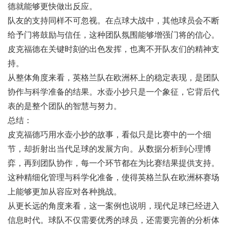
德就能够更快做出反应。
队友的支持同样不可忽视。在点球大战中，其他球员会不断
给予门将鼓励与信任，这种团队氛围能够增强门将的信心。
皮克福德在关键时刻的出色发挥，也离不开队友们的精神支
持。
从整体角度来看，英格兰队在欧洲杯上的稳定表现，是团队
协作与科学准备的结果。水壶小抄只是一个象征，它背后代
表的是整个团队的智慧与努力。
总结：
皮克福德巧用水壶小抄的故事，看似只是比赛中的一个细
节，却折射出当代足球的发展方向。从数据分析到心理博
弈，再到团队协作，每一个环节都在为比赛结果提供支持。
这种精细化管理与科学化准备，使得英格兰队在欧洲杯赛场
上能够更加从容应对各种挑战。
从更长远的角度来看，这一案例也说明，现代足球已经进入
信息时代。球队不仅需要优秀的球员，还需要完善的分析体