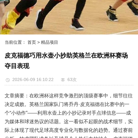
当前位置：
首页
> 精品项目
皮克福德巧用水壶小抄助英格兰在欧洲杯赛场
夺目表现
2026-06-09 16:10:22
63次
文章摘要：在欧洲杯这样竞争激烈的顶级赛事中，细节往往
决定成败。英格兰国家队门将乔丹·皮克福德在比赛中的一
个“小动作”——利用水壶上的小抄记录对手点球信息——成
为媒体和球迷热议的话题。这一看似不起眼的战术细节，实
际上体现了现代足球高度专业化与数据化的趋势。通过赛前