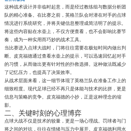
这种战术设计并非临时起意，而是经过教练组与数据分析团
队的精心准备。在比赛之前，英格兰队会对潜在对手的点球
情况进行系统研究，并将关键信息整理成简洁明了的提示。
将这些内容贴在水壶上，不仅方便查看，也不会影响比赛节
奏，成为一种实用而巧妙的战术工具。
当比赛进入点球大战时，门将往往需要在极短时间内做出判
断。皮克福德通过查看水壶上的提示，可以迅速回忆起对手
的习惯，从而做出更有针对性的扑救选择。这种做法既减少
了记忆压力，也提高了决策效率。
从战术层面来看，这一细节体现了英格兰队在准备工作上的
细致程度。现代足球已经不再只是体能与技术的比拼，更是
信息与策略的竞争。皮克福德的小抄，正是这种理念的缩
影。
二、关键时刻的心理博弈
点球大战不仅是技术的较量，更是一场心理战。罚球者与门
将之间的对抗，往往在情绪与压力中展开。皮克福德利用水