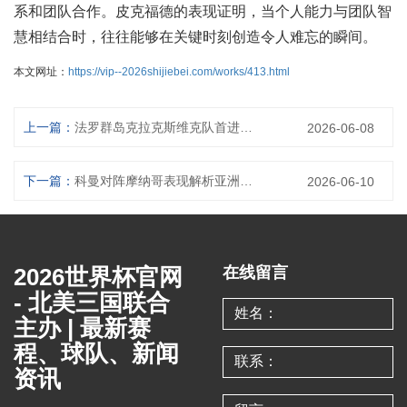
系和团队合作。皮克福德的表现证明，当个人能力与团队智
慧相结合时，往往能够在关键时刻创造令人难忘的瞬间。
本文网址：
https://vip--2026shijiebei.com/works/413.html
上一篇：
法罗群岛克拉克斯维克队首进欧协联小组赛书写历史奇迹
2026-06-08
下一篇：
科曼对阵摩纳哥表现解析亚洲杯回暖信号战术与状态解读
2026-06-10
2026世界杯官网
在线留言
- 北美三国联合
主办 | 最新赛
程、球队、新闻
资讯