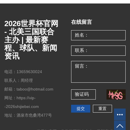
2026世界杯官网
在线留言
- 北美三国联合
主办 | 最新赛
程、球队、新闻
资讯
电话：13659630024
联系人：周经理
邮箱：taboo@hotmail.com
网址：https://vip-
-2026shijiebei.com
地址：酒泉市危桑湾477号