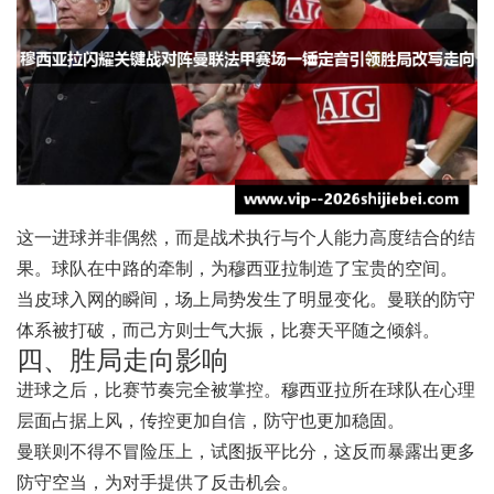
这一进球并非偶然，而是战术执行与个人能力高度结合的结
果。球队在中路的牵制，为穆西亚拉制造了宝贵的空间。
当皮球入网的瞬间，场上局势发生了明显变化。曼联的防守
体系被打破，而己方则士气大振，比赛天平随之倾斜。
四、胜局走向影响
进球之后，比赛节奏完全被掌控。穆西亚拉所在球队在心理
层面占据上风，传控更加自信，防守也更加稳固。
曼联则不得不冒险压上，试图扳平比分，这反而暴露出更多
防守空当，为对手提供了反击机会。