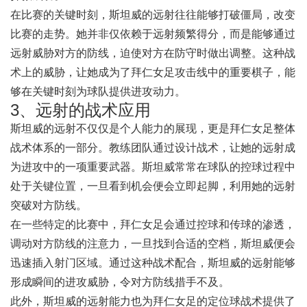
在比赛的关键时刻，斯坦威的远射往往能够打破僵局，改变
比赛的走势。她并非仅依赖于远射频繁得分，而是能够通过
远射威胁对方的防线，迫使对方在防守时做出调整。这种战
术上的威胁，让她成为了拜仁女足攻击线中的重要棋子，能
够在关键时刻为球队提供进攻动力。
3、远射的战术应用
斯坦威的远射不仅仅是个人能力的展现，更是拜仁女足整体
战术体系的一部分。教练团队通过设计战术，让她的远射成
为进攻中的一项重要武器。斯坦威常常在球队的控球过程中
处于关键位置，一旦看到机会便会立即起脚，利用她的远射
突破对方防线。
在一些特定的比赛中，拜仁女足会通过控球和传球的渗透，
调动对方防线的注意力，一旦找到合适的空档，斯坦威便会
迅速插入射门区域。通过这种战术配合，斯坦威的远射能够
形成瞬间的进攻威胁，令对方防线措手不及。
此外，斯坦威的远射能力也为拜仁女足的定位球战术提供了