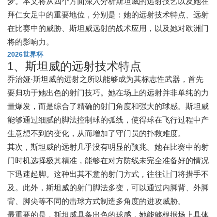
梦。本文将从四个方面深入分析斯坦威的远射技艺以及她在
拜仁女足中的重要地位，分别是：她的远射技术特点、远射
在比赛中的威胁、斯坦威远射的战术应用，以及她对欧洲门
将的影响力。
2026世界杯
1、斯坦威的远射技术特点
乔治娅·斯坦威的远射之所以能够成为其标志性武器，首先
要归功于她出色的射门技巧。她在场上的远射并非单纯的力
量爆发，而是综合了精确的射门角度和强大的球感。斯坦威
能够通过细腻的脚法控制球的弧线，使得球在飞行过程中产
生意想不到的变化，从而增加了守门员的扑救难度。
其次，斯坦威的远射几乎没有明显的预兆。她在比赛中的射
门时机选择极其精准，能够在对方防线未完全准备好的情况
下迅速起脚。这种出其不意的射门方式，往往让门将措手不
及。此外，斯坦威的射门脚法多变，可以通过内脚背、外脚
背、脚尖等不同的击球方式制造多角度的进攻威胁。
最重要的是，斯坦威具备出色的球感，她能够根据场上具体