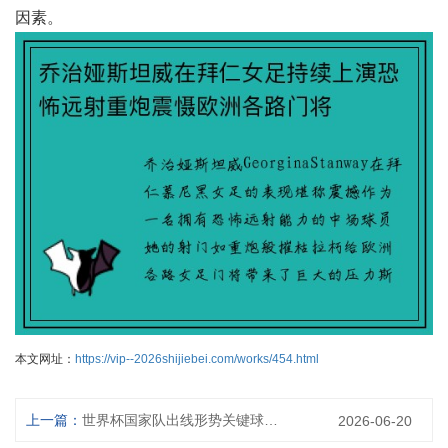
因素。
本文网址：
https://vip--2026shijiebei.com/works/454.html
上一篇：
世界杯国家队出线形势关键球员状态转会风云成为焦点
2026-06-20