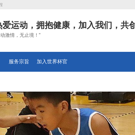
程
热爱运动，拥抱健康，加入我们，共
运动激情，无止境！”
服务宗旨
加入世界杯官
网