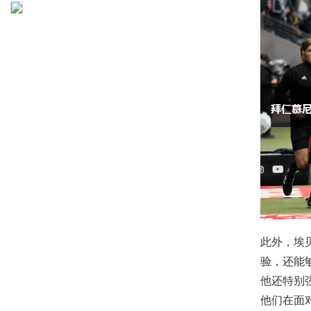
此外，埃
验，还能
他还特别
他们在面