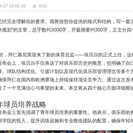
3-27 10:55:16
93次
已经完全理解你的要求。我将按照你提供的格式和结构，写一篇
来规划”的文章，总字数约3000字，开篇摘要约300字，正文
6年初，拜仁慕尼黑迎来了新的体育总监——埃贝尔的正式上任，
发布会上，埃贝尔不仅表达了对俱乐部历史的敬意，也明确了自
养、球队结构优化、引援计划以及现代化俱乐部管理理念等多个
确保拜仁在国内和欧洲赛场上持续保持顶尖竞争力。通过这次发
绘了一个充满信心与希望的未来。本文将从四个核心方面详细阐
年球员培养战略
发布会上首先强调了青年球员培养的重要性。他表示，俱乐部的
训学院的投入，提升训练设施和专业教练团队的配置，确保年轻