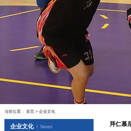
当前位置：
首页
> 企业文化
拜仁慕
企业文化
News