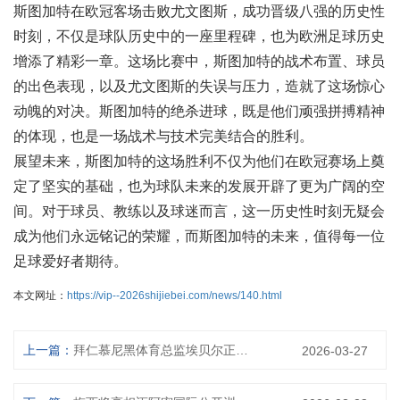
斯图加特在欧冠客场击败尤文图斯，成功晋级八强的历史性
时刻，不仅是球队历史中的一座里程碑，也为欧洲足球历史
增添了精彩一章。这场比赛中，斯图加特的战术布置、球员
的出色表现，以及尤文图斯的失误与压力，造就了这场惊心
动魄的对决。斯图加特的绝杀进球，既是他们顽强拼搏精神
的体现，也是一场战术与技术完美结合的胜利。
展望未来，斯图加特的这场胜利不仅为他们在欧冠赛场上奠
定了坚实的基础，也为球队未来的发展开辟了更为广阔的空
间。对于球员、教练以及球迷而言，这一历史性时刻无疑会
成为他们永远铭记的荣耀，而斯图加特的未来，值得每一位
足球爱好者期待。
本文网址：
https://vip--2026shijiebei.com/news/140.html
上一篇：
拜仁慕尼黑体育总监埃贝尔正式上任 出席首次新闻发布会阐述未来规划
2026-03-27