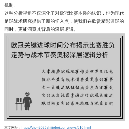
机制。
这种分析视角不仅深化了对欧冠比赛本质的认识，也为现代
足球战术研究提供了新的切入点，使我们在欣赏精彩进球的
同时，更能洞察其背后的深层逻辑。
本文网址：
https://vip--2026shijiebei.com/news/516.html