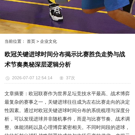
当前位置：
首页
> 企业文化
欧冠关键进球时间分布揭示比赛胜负走势与战
术节奏奥秘深层逻辑分析
2026-07-07 12:54:14
37次
文章摘要：欧冠联赛作为世界足坛竞技水平最高、战术博弈
最复杂的赛事之一，关键进球往往成为左右比赛走向的决定
性因素。通过对欧冠关键进球时间分布的系统梳理与深度分
析，可以发现进球并非随机事件，而是与比赛节奏、战术调
整、体能消耗以及心理博弈紧密相关。不同时间段的进球，