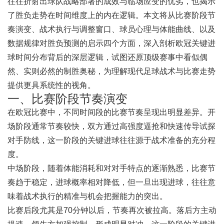
往往折射出球队战略部署的成效与临场应变的优劣，也揭示
了胜负走势在时间维度上的内在逻辑。本文将从比赛阶段节
奏演变、战术执行与调整窗口、球员心理与体能曲线、以及
数据规律对胜负预测的启示四个方面，深入剖析欧冠关键进
球时间分布背后的深层逻辑，试图还原顶级赛事中看似偶
然、实则必然的制胜奥秘，为理解现代足球战术与比赛走势
提供更具系统性的视角。
一、比赛阶段节奏演变
在欧冠比赛中，不同时间段的比赛节奏呈现出明显差异。开
场阶段通常节奏较快，双方通过高强度逼抢和快速传导试探
对手防线，这一阶段的关键进球往往源于战术准备的充分程
度。
中场阶段，随着体能消耗和对对手特点的逐渐熟悉，比赛节
奏趋于稳定，进球概率相对降低，但一旦出现进球，往往意
味着战术执行的精准与机会把握能力的突出。
比赛后段尤其是70分钟以后，节奏再次被拉高。落后方主动