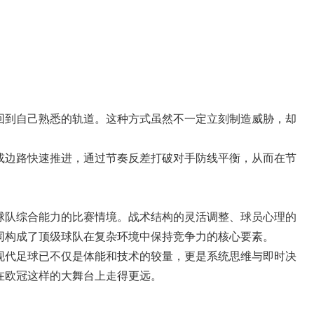
回到自己熟悉的轨道。这种方式虽然不一定立刻制造威胁，却
或边路快速推进，通过节奏反差打破对手防线平衡，从而在节
球队综合能力的比赛情境。战术结构的灵活调整、球员心理的
同构成了顶级球队在复杂环境中保持竞争力的核心要素。
现代足球已不仅是体能和技术的较量，更是系统思维与即时决
在欧冠这样的大舞台上走得更远。