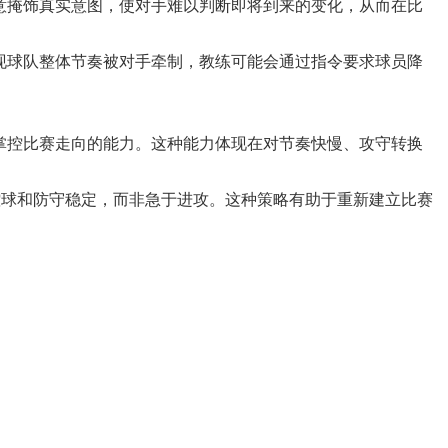
意掩饰真实意图，使对手难以判断即将到来的变化，从而在比
现球队整体节奏被对手牵制，教练可能会通过指令要求球员降
掌控比赛走向的能力。这种能力体现在对节奏快慢、攻守转换
控球和防守稳定，而非急于进攻。这种策略有助于重新建立比赛