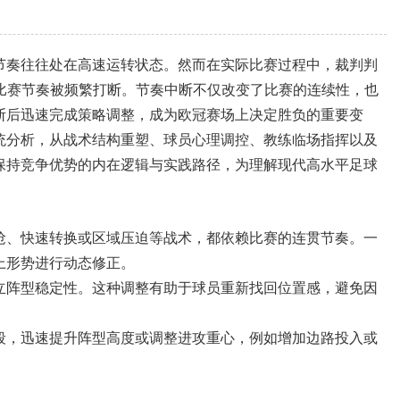
节奏往往处在高速运转状态。然而在实际比赛过程中，裁判判
比赛节奏被频繁打断。节奏中断不仅改变了比赛的连续性，也
断后迅速完成策略调整，成为欧冠赛场上决定胜负的重要变
统分析，从战术结构重塑、球员心理调控、教练临场指挥以及
保持竞争优势的内在逻辑与实践路径，为理解现代高水平足球
抢、快速转换或区域压迫等战术，都依赖比赛的连贯节奏。一
上形势进行动态修正。
立阵型稳定性。这种调整有助于球员重新找回位置感，避免因
段，迅速提升阵型高度或调整进攻重心，例如增加边路投入或