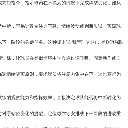
或简短指令，指示球员在不换人的情况下完成阵型变化，如从
然中断，容易导致专注力下降、情绪波动或判断失误。顶级球
下一阶段的关键任务。这种场上“自我管理”能力，是欧冠强队
理训练，让球员在类似情境中学会通过深呼吸、固定动作或自
强调情绪隔离原则，要求球员将注意力集中在下一次比赛行为
教练的观察能力和指挥效率，直接决定球队能否将中断转化为
对对手站位变化的提醒、定位球防守安排或下一阶段的进攻重