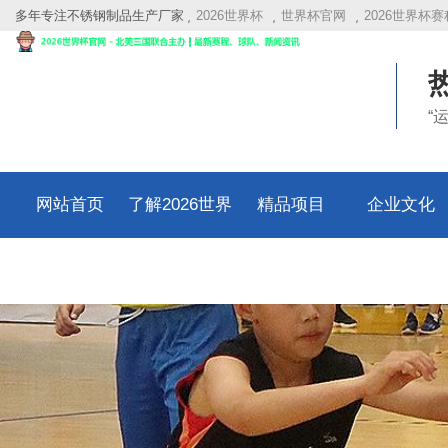
多年专注不锈钢制品生产厂家
2026世界杯
世界杯官网
2026世界杯赛
“
网站首页
了解2026世界
精品项目
企业文化
杯