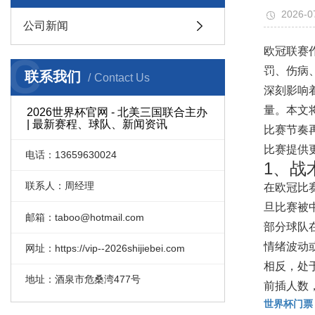
2026-0
公司新闻
欧冠联赛
C
罚、伤病
联系我们
Contact Us
深刻影响
量。本文
2026世界杯官网 - 北美三国联合主办
| 最新赛程、球队、新闻资讯
比赛节奏
比赛提供
电话：13659630024
1、战
联系人：周经理
在欧冠比
旦比赛被
邮箱：taboo@hotmail.com
部分球队
情绪波动
网址：https://vip--2026shijiebei.com
相反，处
地址：酒泉市危桑湾477号
前插人数
世界杯门票