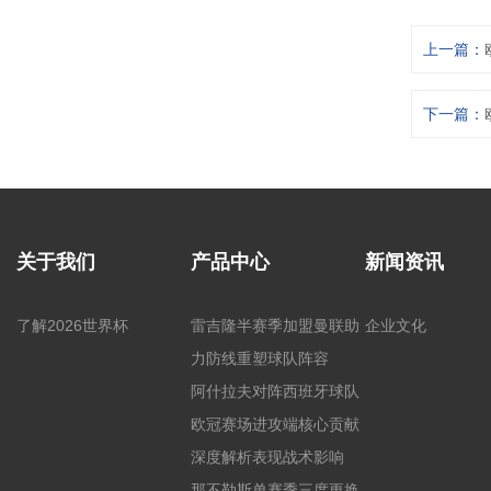
上一篇：
下一篇：
关于我们
产品中心
新闻资讯
了解2026世界杯
雷吉隆半赛季加盟曼联助
企业文化
力防线重塑球队阵容
阿什拉夫对阵西班牙球队
欧冠赛场进攻端核心贡献
深度解析表现战术影响
那不勒斯单赛季三度更换