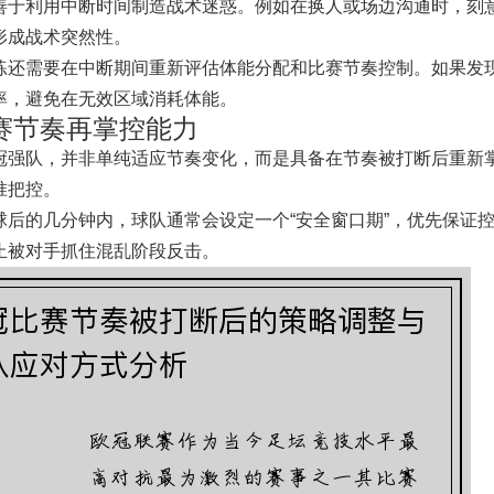
善于利用中断时间制造战术迷惑。例如在换人或场边沟通时，刻
形成战术突然性。
练还需要在中断期间重新评估体能分配和比赛节奏控制。如果发
率，避免在无效区域消耗体能。
赛节奏再掌控能力
冠强队，并非单纯适应节奏变化，而是具备在节奏被打断后重新
准把控。
球后的几分钟内，球队通常会设定一个“安全窗口期”，优先保证
止被对手抓住混乱阶段反击。