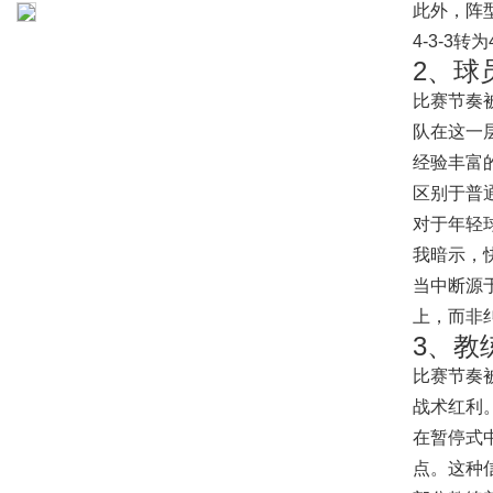
此外，阵
4-3-3
2、球
比赛节奏
队在这一
经验丰富
区别于普
对于年轻
我暗示，
当中断源
上，而非
3、教
比赛节奏
战术红利
在暂停式
点。这种