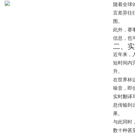
随着全球
言差异往
围。
此外，赛
信息，也
二、实
近年来，
短时间内
升。
在世界杯
噪音，即
实时翻译
息传输到
果。
与此同时
数十种甚