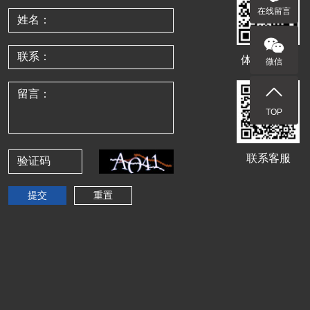
在线留言
体验移动端
微信
TOP
联系客服