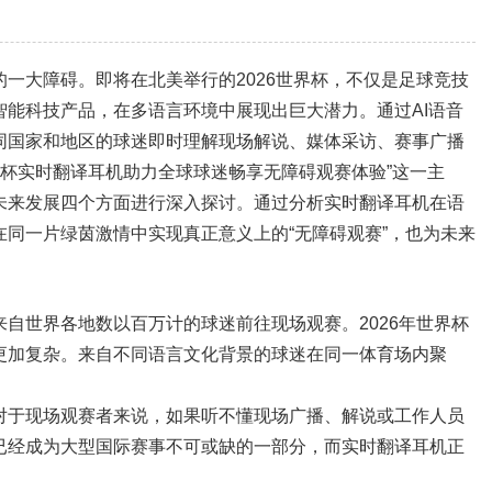
一大障碍。即将在北美举行的2026世界杯，不仅是足球竞技
能科技产品，在多语言环境中展现出巨大潜力。通过AI语音
同国家和地区的球迷即时理解现场解说、媒体采访、赛事广播
界杯实时翻译耳机助力全球球迷畅享无障碍观赛体验”这一主
未来发展四个方面进行深入探讨。通过分析实时翻译耳机在语
同一片绿茵激情中实现真正意义上的“无障碍观赛”，也为未来
自世界各地数以百万计的球迷前往现场观赛。2026年世界杯
更加复杂。来自不同语言文化背景的球迷在同一体育场内聚
对于现场观赛者来说，如果听不懂现场广播、解说或工作人员
已经成为大型国际赛事不可或缺的一部分，而实时翻译耳机正