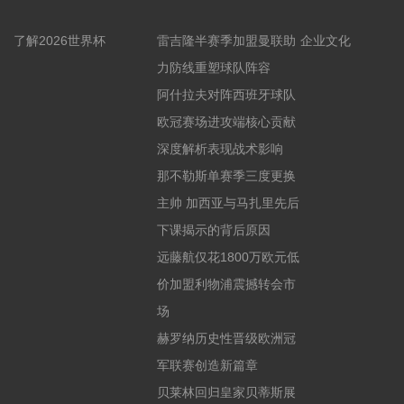
了解2026世界杯
雷吉隆半赛季加盟曼联助
企业文化
力防线重塑球队阵容
阿什拉夫对阵西班牙球队
欧冠赛场进攻端核心贡献
深度解析表现战术影响
那不勒斯单赛季三度更换
主帅 加西亚与马扎里先后
下课揭示的背后原因
远藤航仅花1800万欧元低
价加盟利物浦震撼转会市
场
赫罗纳历史性晋级欧洲冠
军联赛创造新篇章
贝莱林回归皇家贝蒂斯展