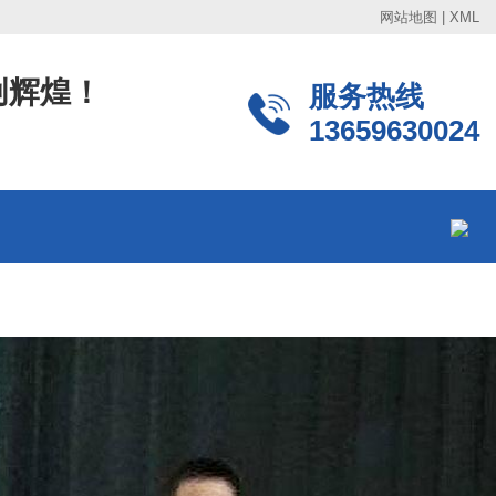
网站地图
|
XML
创辉煌！
服务热线
13659630024