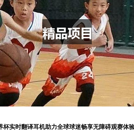
6世界杯实时翻译耳机助力全球球迷畅享无障碍观赛体