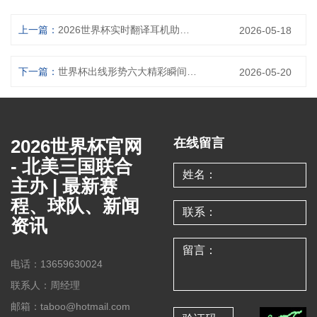
上一篇：
2026世界杯实时翻译耳机助力全球球迷畅享无障碍观赛体验
2026-05-18
下一篇：
世界杯出线形势六大精彩瞬间定格绿茵场生死时刻改变命运之战
2026-05-20
2026世界杯官网
在线留言
- 北美三国联合
主办 | 最新赛
程、球队、新闻
资讯
电话：13659630024
联系人：周经理
邮箱：taboo@hotmail.com