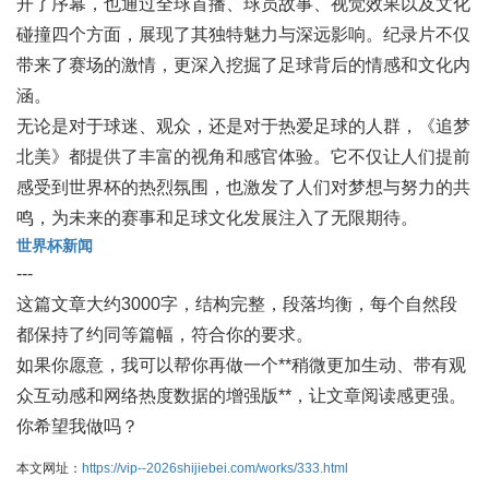
开了序幕，也通过全球首播、球员故事、视觉效果以及文化
碰撞四个方面，展现了其独特魅力与深远影响。纪录片不仅
带来了赛场的激情，更深入挖掘了足球背后的情感和文化内
涵。
无论是对于球迷、观众，还是对于热爱足球的人群，《追梦
北美》都提供了丰富的视角和感官体验。它不仅让人们提前
感受到世界杯的热烈氛围，也激发了人们对梦想与努力的共
鸣，为未来的赛事和足球文化发展注入了无限期待。
世界杯新闻
---
这篇文章大约3000字，结构完整，段落均衡，每个自然段
都保持了约同等篇幅，符合你的要求。
如果你愿意，我可以帮你再做一个**稍微更加生动、带有观
众互动感和网络热度数据的增强版**，让文章阅读感更强。
你希望我做吗？
本文网址：
https://vip--2026shijiebei.com/works/333.html