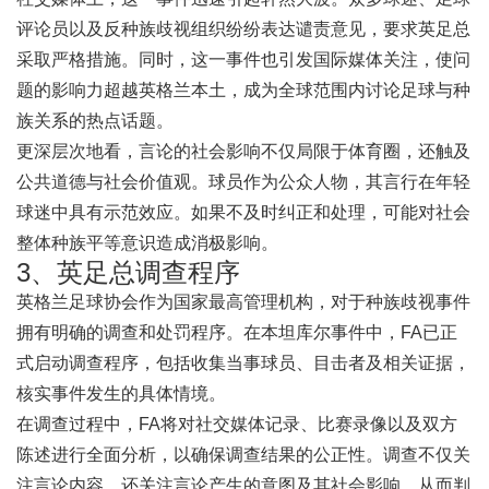
评论员以及反种族歧视组织纷纷表达谴责意见，要求英足总
采取严格措施。同时，这一事件也引发国际媒体关注，使问
题的影响力超越英格兰本土，成为全球范围内讨论足球与种
族关系的热点话题。
更深层次地看，言论的社会影响不仅局限于体育圈，还触及
公共道德与社会价值观。球员作为公众人物，其言行在年轻
球迷中具有示范效应。如果不及时纠正和处理，可能对社会
整体种族平等意识造成消极影响。
3、英足总调查程序
英格兰足球协会作为国家最高管理机构，对于种族歧视事件
拥有明确的调查和处罚程序。在本坦库尔事件中，FA已正
式启动调查程序，包括收集当事球员、目击者及相关证据，
核实事件发生的具体情境。
在调查过程中，FA将对社交媒体记录、比赛录像以及双方
陈述进行全面分析，以确保调查结果的公正性。调查不仅关
注言论内容，还关注言论产生的意图及其社会影响，从而判