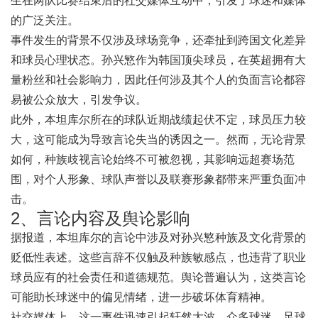
生在两队比赛结束后的社交媒体互动中，引发了球迷和媒体
的广泛关注。
事件发生的背景不仅涉及球场竞争，还牵扯到跨国文化差异
和球员心理状态。孙兴慜作为韩国顶尖球员，在英超拥有大
量粉丝和社会影响力，因此任何涉及其个人的负面言论都容
易被公众放大，引发争议。
此外，本坦库尔所在的球队近期战绩起伏不定，球员压力较
大，这可能成为导致言论失当的诱因之一。然而，无论背景
如何，种族歧视言论始终不可被忽视，其影响远超赛场范
围，对个人形象、球队声誉以及联赛形象都带来严重负面冲
击。
2、言论内容及舆论影响
据报道，本坦库尔的言论中涉及对孙兴慜种族及文化背景的
贬低性表述。这些言辞不仅触及种族敏感点，也违背了职业
球员应有的社会责任和道德规范。舆论普遍认为，这类言论
可能助长球迷中的偏见情绪，进一步破坏体育精神。
社交媒体上，这一事件迅速引起轩然大波。众多球迷、足球