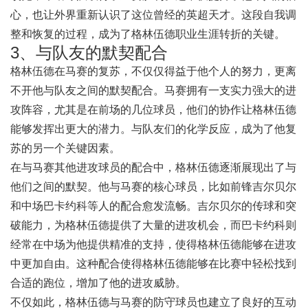
心，也让外界重新认识了这位曾经的英超天才。这段自我调
整和恢复的过程，成为了格林伍德职业生涯转折的关键。
3、与队友的默契配合
格林伍德在马赛的复苏，不仅仅得益于他个人的努力，更离
不开他与队友之间的默契配合。马赛拥有一支实力强大的进
攻阵容，尤其是在前场的几位球员，他们的协作让格林伍德
能够发挥出更大的潜力。与队友们的化学反应，成为了他复
苏的另一个关键因素。
在与马赛其他进攻球员的配合中，格林伍德逐渐展现出了与
他们之间的默契。他与马赛的核心球员，比如前锋吉尔贝尔
和中场巴卡约科等人的配合愈发流畅。吉尔贝尔的传球和突
破能力，为格林伍德提供了大量的进攻机会，而巴卡约科则
经常在中场为他提供精准的支持，使得格林伍德能够在进攻
中更加自由。这种配合使得格林伍德能够在比赛中轻松找到
合适的跑位，增加了他的进攻威胁。
不仅如此，格林伍德与马赛的防守球员也建立了良好的互动