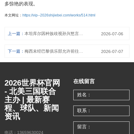
多惊艳的表现。
本文网址：
https://vip--2026shijiebei.com/works/514.html
上一篇：
本坦库尔因种族歧视孙兴慜言论遭英足总正式调查
2026-07-06
下一篇：
梅西未经巴黎俱乐部允许前往沙特被三停引发风波
2026-07-07
2026世界杯官网
在线留言
- 北美三国联合
主办 | 最新赛
程、球队、新闻
资讯
电话：13659630024