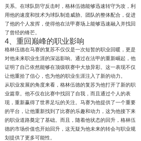
关系。在球队防守反击时，格林伍德能够迅速转守为攻，利
用他的速度和技术为球队制造威胁。团队的整体配合，促进
了他的个人发挥，使得他在法甲赛场上能够迅速融入并找回
了曾经的锋芒。
4、重回巅峰的职业影响
格林伍德在马赛的复苏不仅仅是一次短暂的职业回暖，更是
对他未来职业生涯的深远影响。通过在法甲的重新崛起，他
证明了自己依然能够在顶级联赛中大放异彩。这一表现不仅
让他重拾了信心，也为他的职业生涯注入了新的动力。
从职业发展的角度来看，格林伍德的复苏为他打开了新的职
业篇章。他不仅在比赛中找回了自我，而且通过个人的表
现，重新赢得了世界足坛的关注。马赛为他提供了一个重要
的平台，让他重新找到了比赛的乐趣和动力，这为他接下来
的职业道路奠定了基础。而且，随着他状态的回升，格林伍
德的市场价值也开始回升，这无疑为他未来的转会与职业规
划提供了更多可能性。